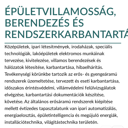
ÉPÜLETVILLAMOSSÁG,
BERENDEZÉS ÉS
RENDSZERKARBANTART
Középületek, ipari létesítmények, irodaházak, speciális
technológiák, lakóépületek elektromos munkáinak
tervezése, kivitelezése, villamos berendezések és
hálózatok létesítése, karbantartása, hibaelhárítás.
Tevékenységi körünkbe tartozik az erős- és gyengeáramú
rendszerek üzemeltetése, tervezett és eseti karbantartása,
időszakos érintésvédelmi, villámvédelmi felülvizsgálatok
elvégzése, karbantartási dokumentációk készítése,
követése. Az általános erősáramú rendszerek kiépítése
mellett évtizedes tapasztalatunk van ipari automatizálás,
energiaelosztás, épületintelligencia és megújuló energiák,
_
installációtechnika, világitástechnika területén.