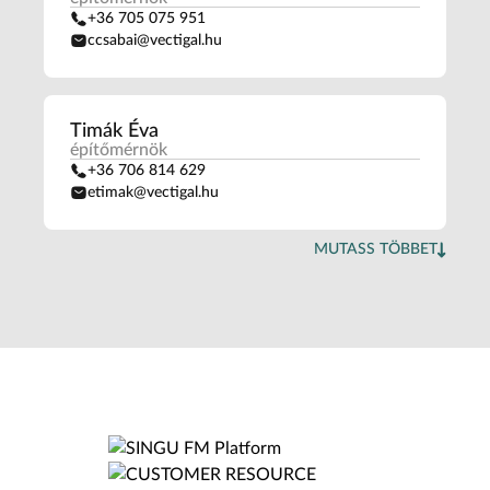
+36 705 075 951
ccsabai@vectigal.hu
Timák Éva
építőmérnök
+36 706 814 629
etimak@vectigal.hu
MUTASS TÖBBET