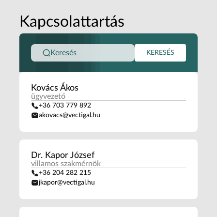
Kapcsolattartás
KERESÉS
Kovács Ákos
ügyvezető
+36 703 779 892
akovacs@vectigal.hu
Dr. Kapor József
villamos szakmérnök
+36 204 282 215
jkapor@vectigal.hu