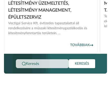
LÉTESÍTMÉNY ÜZEMELTETÉS,
MŰ
LÉTESÍTMÉNY MANAGEMENT,
TÁ
Tevé
ÉPÜLETSZERVIZ
elők
Vectigal Service Kft. évtizedes tapasztalattal áll
lebo
rendelkezésére a műszaki létesítménygazdálkodás és
létesítményfenntartás területein, ...
TOVÁBBIAK
KERESÉS