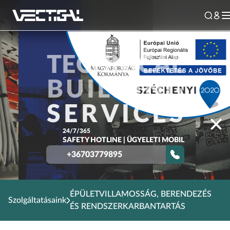
T
E
C
H
N
I
C
A
L
B
U
I
L
D
I
N
G
S
E
R
V
I
C
E
S
24/7/365
SAFETY HOTLINE | ÜGYELETI MOBIL
+36703779895
ÉPÜLETVILLAMOSSÁG, BERENDEZÉS
Szolgáltatásaink
ÉS RENDSZERKARBANTARTÁS