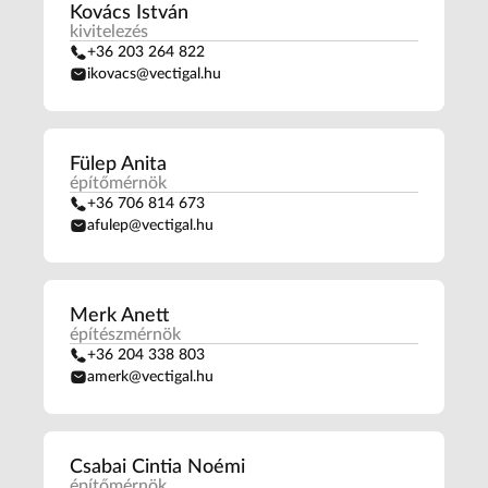
Kovács István
kivitelezés
+36 203 264 822
ikovacs@vectigal.hu
Fülep Anita
építőmérnök
+36 706 814 673
afulep@vectigal.hu
Merk Anett
építészmérnök
+36 204 338 803
amerk@vectigal.hu
Csabai Cintia Noémi
építőmérnök