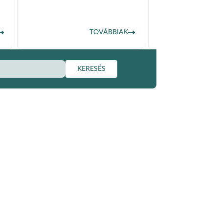
létesítése, karbantart
hibaelhárítás. ...
TOVÁBBIAK
KERESÉS