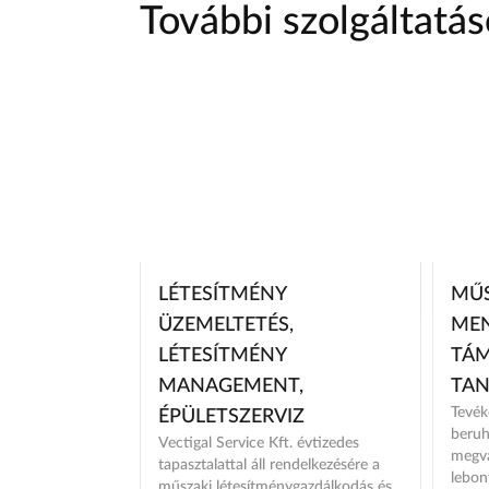
További szolgáltatá
LÉTESÍTMÉNY
MŰS
ÜZEMELTETÉS,
MEN
LÉTESÍTMÉNY
TÁM
MANAGEMENT,
TA
Tevék
ÉPÜLETSZERVIZ
beruh
Vectigal Service Kft. évtizedes
megva
tapasztalattal áll rendelkezésére a
lebon
műszaki létesítménygazdálkodás és