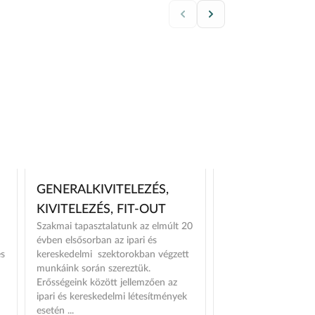
GENERALKIVITELEZÉS,
ÉPÜLETVILLAM
KIVITELEZÉS, FIT-OUT
BERENDEZÉS É
Szakmai tapasztalatunk az elmúlt 20
RENDSZERKAR
évben elsősorban az ipari és
Középületek, ipari lé
es
kereskedelmi szektorokban végzett
irodaházak, speciális
munkáink során szereztük.
lakóépületek elektr
Erősségeink között jellemzően az
tervezése, kivitelezés
ipari és kereskedelmi létesítmények
berendezések és hál
esetén ...