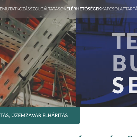
EMUTATKOZÁS
SZOLGÁLTATÁSOK
ELÉRHETŐSÉGEK
KAPCSOLATTART
T
B
S
ATÁS, ÜZEMZAVAR ELHÁRITÁS