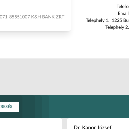
Telef
Email
527071-85551007 K&H BANK ZRT
Telephely 1.: 1225 B
Telephely 2
ERESÉS
Dr. Kapor József