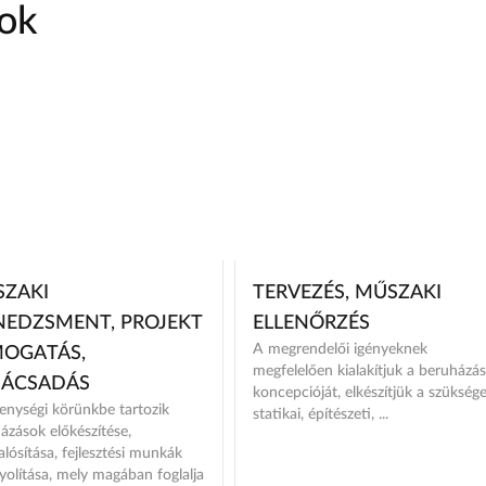
sok
ZAKI
TERVEZÉS, MŰSZAKI
EDZSMENT, PROJEKT
ELLENŐRZÉS
A megrendelői igényeknek
OGATÁS,
megfelelően kialakítjuk a beruházás
NÁCSADÁS
koncepcióját, elkészítjük a szükség
enységi körünkbe tartozik
statikai, építészeti, ...
ázások előkészítése,
lósítása, fejlesztési munkák
yolítása, mely magában foglalja