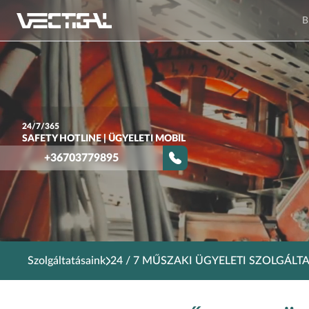
B
24/7/365
SAFETY HOTLINE | ÜGYELETI MOBIL
+36703779895
Szolgáltatásaink
24 / 7 MŰSZAKI ÜGYELETI SZOLGÁLT